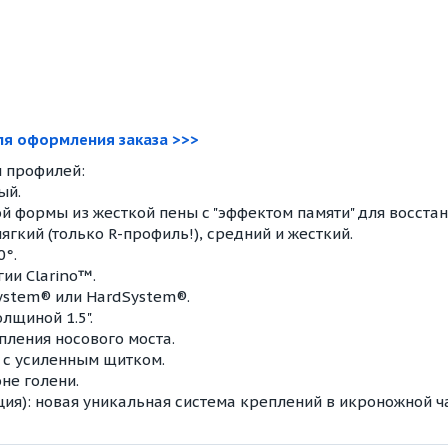
для оформления заказа >>>
 профилей:
ый.
й формы из жесткой пены с "эффектом памяти" для восста
ягкий (только R-профиль!), средний и жесткий.
0°.
ии Clarino™.
ystem® или HardSystem®.
лщиной 1.5".
пления носового моста.
с усиленным щитком.
не голени.
ия): новая уникальная система креплений в икроножной ча